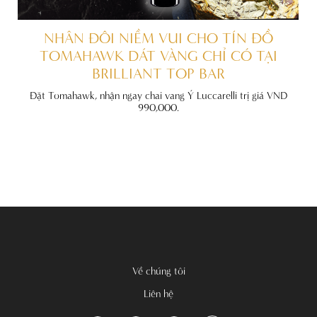
ẤT
NHÂN ĐÔI NIỀM VUI CHO TÍN ĐỒ
TOMAHAWK DÁT VÀNG CHỈ CÓ TẠI
BRILLIANT TOP BAR
đãi
nh
Đặt Tomahawk, nhận ngay chai vang Ý Luccarelli trị giá VND
990,000.
Về chúng tôi
Liên hệ