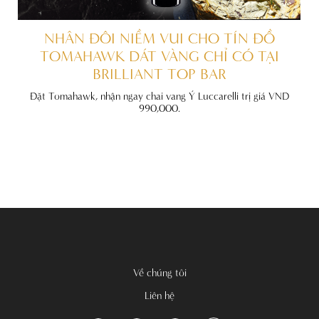
ẤT
NHÂN ĐÔI NIỀM VUI CHO TÍN ĐỒ
TOMAHAWK DÁT VÀNG CHỈ CÓ TẠI
BRILLIANT TOP BAR
đãi
nh
Đặt Tomahawk, nhận ngay chai vang Ý Luccarelli trị giá VND
990,000.
Về chúng tôi
Liên hệ