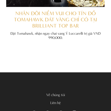
ẤT
NHÂN ĐÔI NIỀM VUI CHO TÍN ĐỒ
TOMAHAWK DÁT VÀNG CHỈ CÓ TẠI
BRILLIANT TOP BAR
đãi
nh
Đặt Tomahawk, nhận ngay chai vang Ý Luccarelli trị giá VND
990,000.
Về chúng tôi
Liên hệ