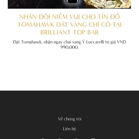
ẤT
NHÂN ĐÔI NIỀM VUI CHO TÍN ĐỒ
TOMAHAWK DÁT VÀNG CHỈ CÓ TẠI
BRILLIANT TOP BAR
đãi
nh
Đặt Tomahawk, nhận ngay chai vang Ý Luccarelli trị giá VND
990,000.
Về chúng tôi
Liên hệ