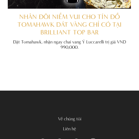
ẤT
NHÂN ĐÔI NIỀM VUI CHO TÍN ĐỒ
TOMAHAWK DÁT VÀNG CHỈ CÓ TẠI
BRILLIANT TOP BAR
đãi
nh
Đặt Tomahawk, nhận ngay chai vang Ý Luccarelli trị giá VND
990,000.
Về chúng tôi
Liên hệ