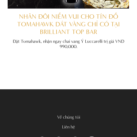
ẤT
NHÂN ĐÔI NIỀM VUI CHO TÍN ĐỒ
TOMAHAWK DÁT VÀNG CHỈ CÓ TẠI
BRILLIANT TOP BAR
đãi
nh
Đặt Tomahawk, nhận ngay chai vang Ý Luccarelli trị giá VND
990,000.
Về chúng tôi
Liên hệ