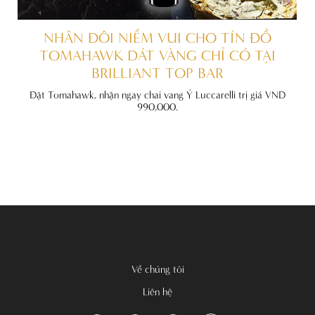
ẤT
NHÂN ĐÔI NIỀM VUI CHO TÍN ĐỒ
TOMAHAWK DÁT VÀNG CHỈ CÓ TẠI
BRILLIANT TOP BAR
đãi
nh
Đặt Tomahawk, nhận ngay chai vang Ý Luccarelli trị giá VND
990,000.
Về chúng tôi
Liên hệ