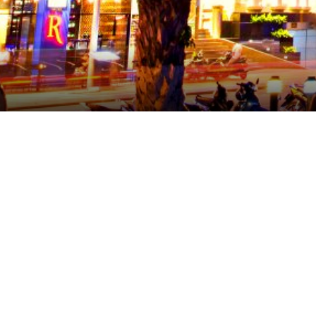
DIAS B
KHÁM PHÁ
ƯU ĐÃI ĐẶC BIỆT