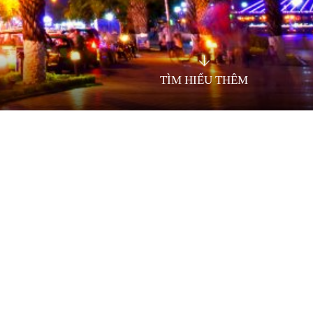
TÌM HIỂU THÊM