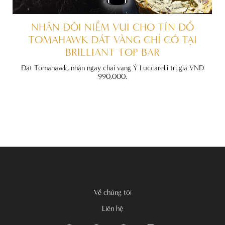
ẤT
NHÂN ĐÔI NIỀM VUI CHO TÍN ĐỒ
TOMAHAWK DÁT VÀNG CHỈ CÓ TẠI
BRILLIANT TOP BAR
đãi
nh
Đặt Tomahawk, nhận ngay chai vang Ý Luccarelli trị giá VND
990,000.
Về chúng tôi
Liên hệ