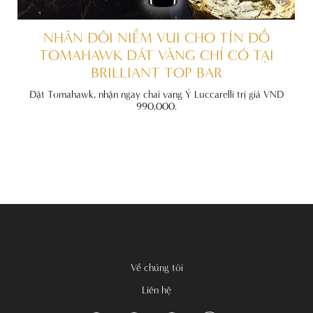
ẤT
NHÂN ĐÔI NIỀM VUI CHO TÍN ĐỒ
TOMAHAWK DÁT VÀNG CHỈ CÓ TẠI
BRILLIANT TOP BAR
đãi
nh
Đặt Tomahawk, nhận ngay chai vang Ý Luccarelli trị giá VND
990,000.
Về chúng tôi
Liên hệ