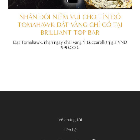
ẤT
NHÂN ĐÔI NIỀM VUI CHO TÍN ĐỒ
TOMAHAWK DÁT VÀNG CHỈ CÓ TẠI
BRILLIANT TOP BAR
đãi
nh
Đặt Tomahawk, nhận ngay chai vang Ý Luccarelli trị giá VND
990,000.
Về chúng tôi
Liên hệ