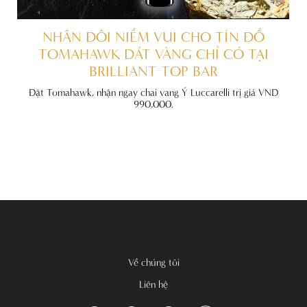
ẤT
NHÂN ĐÔI NIỀM VUI CHO TÍN ĐỒ
TOMAHAWK DÁT VÀNG CHỈ CÓ TẠI
BRILLIANT TOP BAR
đãi
nh
Đặt Tomahawk, nhận ngay chai vang Ý Luccarelli trị giá VND
990,000.
Về chúng tôi
Liên hệ