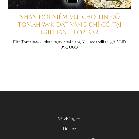
ẤT
NHÂN ĐÔI NIỀM VUI CHO TÍN ĐỒ
TOMAHAWK DÁT VÀNG CHỈ CÓ TẠI
BRILLIANT TOP BAR
đãi
nh
Đặt Tomahawk, nhận ngay chai vang Ý Luccarelli trị giá VND
990,000.
Về chúng tôi
Liên hệ