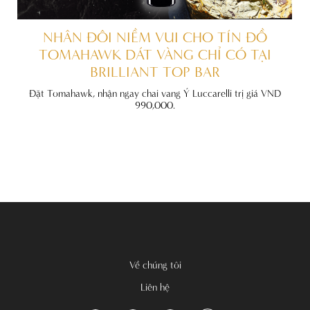
ẤT
NHÂN ĐÔI NIỀM VUI CHO TÍN ĐỒ
TOMAHAWK DÁT VÀNG CHỈ CÓ TẠI
BRILLIANT TOP BAR
đãi
nh
Đặt Tomahawk, nhận ngay chai vang Ý Luccarelli trị giá VND
990,000.
Về chúng tôi
Liên hệ