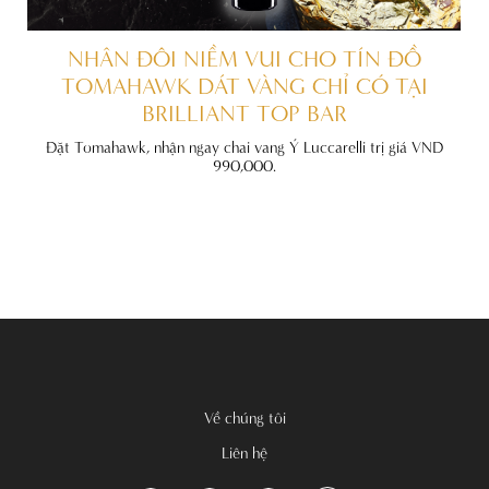
TẤT
NHÂN ĐÔI NIỀM VUI CHO TÍN ĐỒ
TOMAHAWK DÁT VÀNG CHỈ CÓ TẠI
BRILLIANT TOP BAR
 đãi
hính
Đặt Tomahawk, nhận ngay chai vang Ý Luccarelli trị giá VND
990,000.
Về chúng tôi
Liên hệ