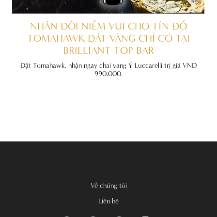
ẤT
NHÂN ĐÔI NIỀM VUI CHO TÍN ĐỒ
TOMAHAWK DÁT VÀNG CHỈ CÓ TẠI
BRILLIANT TOP BAR
đãi
nh
Đặt Tomahawk, nhận ngay chai vang Ý Luccarelli trị giá VND
990,000.
Về chúng tôi
Liên hệ