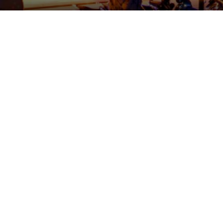
KAUSTUBH
KHÁM PHÁ
ƯU ĐÃI ĐẶC BIỆT