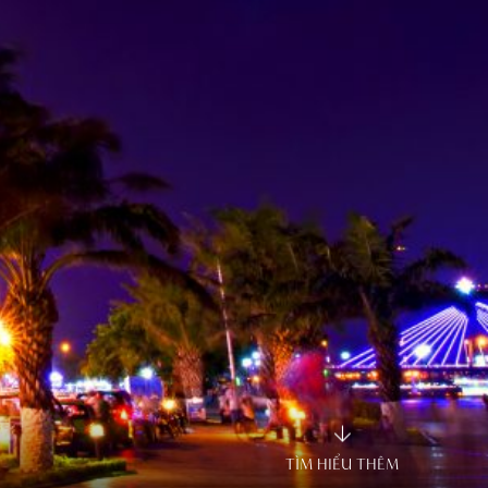
TÌM HIỂU THÊM