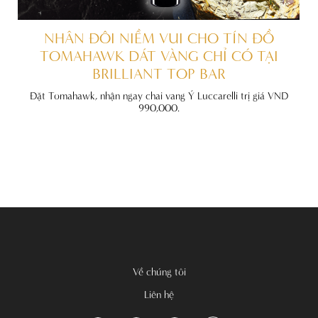
ẤT
NHÂN ĐÔI NIỀM VUI CHO TÍN ĐỒ
TOMAHAWK DÁT VÀNG CHỈ CÓ TẠI
BRILLIANT TOP BAR
đãi
nh
Đặt Tomahawk, nhận ngay chai vang Ý Luccarelli trị giá VND
990,000.
Về chúng tôi
Liên hệ