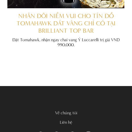
ẤT
NHÂN ĐÔI NIỀM VUI CHO TÍN ĐỒ
TOMAHAWK DÁT VÀNG CHỈ CÓ TẠI
BRILLIANT TOP BAR
đãi
nh
Đặt Tomahawk, nhận ngay chai vang Ý Luccarelli trị giá VND
990,000.
Về chúng tôi
Liên hệ