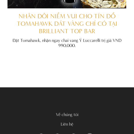
ẤT
NHÂN ĐÔI NIỀM VUI CHO TÍN ĐỒ
TOMAHAWK DÁT VÀNG CHỈ CÓ TẠI
BRILLIANT TOP BAR
đãi
nh
Đặt Tomahawk, nhận ngay chai vang Ý Luccarelli trị giá VND
990,000.
Về chúng tôi
Liên hệ