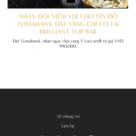
ẤT
NHÂN ĐÔI NIỀM VUI CHO TÍN ĐỒ
TOMAHAWK DÁT VÀNG CHỈ CÓ TẠI
BRILLIANT TOP BAR
đãi
nh
Đặt Tomahawk, nhận ngay chai vang Ý Luccarelli trị giá VND
990,000.
Về chúng tôi
Liên hệ