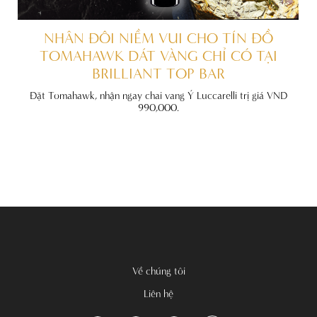
TẤT
NHÂN ĐÔI NIỀM VUI CHO TÍN ĐỒ
TOMAHAWK DÁT VÀNG CHỈ CÓ TẠI
BRILLIANT TOP BAR
u đãi
hính
Đặt Tomahawk, nhận ngay chai vang Ý Luccarelli trị giá VND
990,000.
Về chúng tôi
Liên hệ