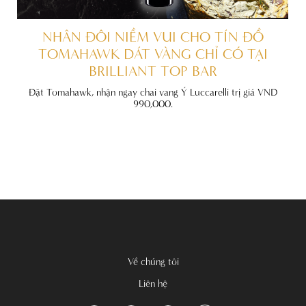
ẤT
NHÂN ĐÔI NIỀM VUI CHO TÍN ĐỒ
TOMAHAWK DÁT VÀNG CHỈ CÓ TẠI
BRILLIANT TOP BAR
đãi
nh
Đặt Tomahawk, nhận ngay chai vang Ý Luccarelli trị giá VND
990,000.
Về chúng tôi
Liên hệ