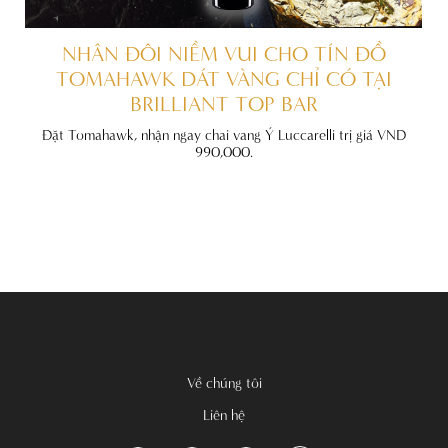
ẤT
NHÂN ĐÔI NIỀM VUI CHO TÍN ĐỒ
TOMAHAWK DÁT VÀNG CHỈ CÓ TẠI
BRILLIANT TOP BAR
đãi
nh
Đặt Tomahawk, nhận ngay chai vang Ý Luccarelli trị giá VND
990,000.
Về chúng tôi
Liên hệ