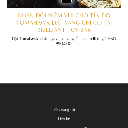
ẤT
NHÂN ĐÔI NIỀM VUI CHO TÍN ĐỒ
TOMAHAWK DÁT VÀNG CHỈ CÓ TẠI
BRILLIANT TOP BAR
đãi
nh
Đặt Tomahawk, nhận ngay chai vang Ý Luccarelli trị giá VND
990,000.
Về chúng tôi
Liên hệ