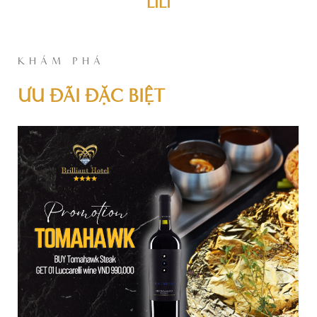
LILI
KHÁM PHÁ
ƯU ĐÃI ĐẶC BIỆT