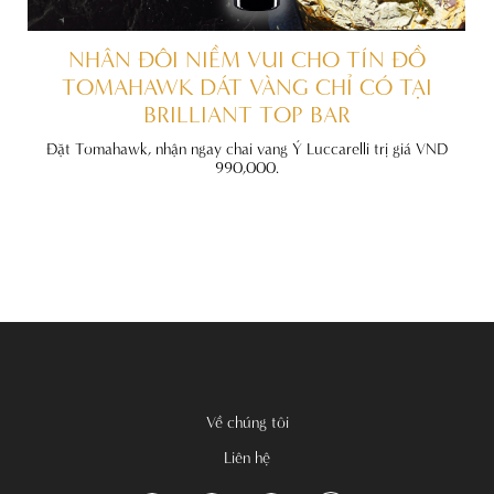
ẤT
NHÂN ĐÔI NIỀM VUI CHO TÍN ĐỒ
TOMAHAWK DÁT VÀNG CHỈ CÓ TẠI
BRILLIANT TOP BAR
đãi
nh
Đặt Tomahawk, nhận ngay chai vang Ý Luccarelli trị giá VND
990,000.
Về chúng tôi
Liên hệ