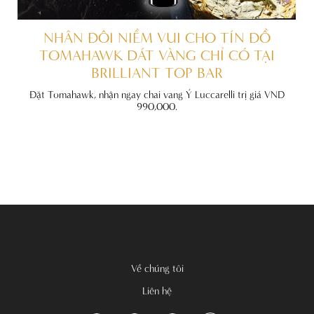
ẤT
NHÂN ĐÔI NIỀM VUI CHO TÍN ĐỒ
TOMAHAWK DÁT VÀNG CHỈ CÓ TẠI
BRILLIANT TOP BAR
đãi
nh
Đặt Tomahawk, nhận ngay chai vang Ý Luccarelli trị giá VND
990,000.
Về chúng tôi
Liên hệ