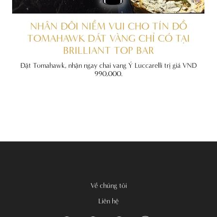
ẤT
NHÂN ĐÔI NIỀM VUI CHO TÍN ĐỒ
TOMAHAWK DÁT VÀNG CHỈ CÓ TẠI
BRILLIANT TOP BAR
đãi
nh
Đặt Tomahawk, nhận ngay chai vang Ý Luccarelli trị giá VND
990,000.
Về chúng tôi
Liên hệ