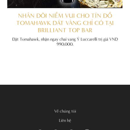
ẤT
NHÂN ĐÔI NIỀM VUI CHO TÍN ĐỒ
TOMAHAWK DÁT VÀNG CHỈ CÓ TẠI
BRILLIANT TOP BAR
đãi
nh
Đặt Tomahawk, nhận ngay chai vang Ý Luccarelli trị giá VND
990,000.
Về chúng tôi
Liên hệ