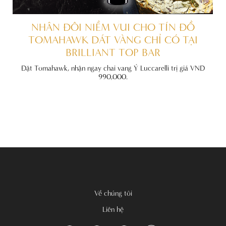
ẤT
NHÂN ĐÔI NIỀM VUI CHO TÍN ĐỒ
TOMAHAWK DÁT VÀNG CHỈ CÓ TẠI
BRILLIANT TOP BAR
đãi
nh
Đặt Tomahawk, nhận ngay chai vang Ý Luccarelli trị giá VND
990,000.
Về chúng tôi
Liên hệ