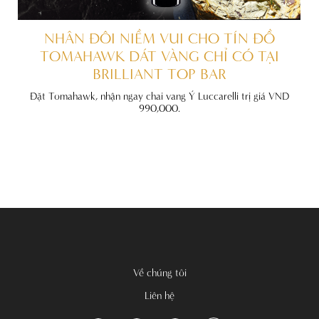
ẤT
NHÂN ĐÔI NIỀM VUI CHO TÍN ĐỒ
TOMAHAWK DÁT VÀNG CHỈ CÓ TẠI
BRILLIANT TOP BAR
đãi
nh
Đặt Tomahawk, nhận ngay chai vang Ý Luccarelli trị giá VND
990,000.
Về chúng tôi
Liên hệ