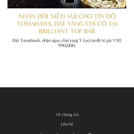
ẤT
NHÂN ĐÔI NIỀM VUI CHO TÍN ĐỒ
TOMAHAWK DÁT VÀNG CHỈ CÓ TẠI
BRILLIANT TOP BAR
đãi
nh
Đặt Tomahawk, nhận ngay chai vang Ý Luccarelli trị giá VND
990,000.
Về chúng tôi
Liên hệ