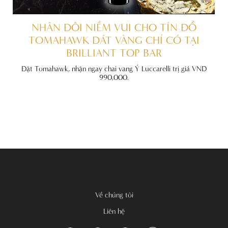
ẤT
NHÂN ĐÔI NIỀM VUI CHO TÍN ĐỒ
TOMAHAWK DÁT VÀNG CHỈ CÓ TẠI
BRILLIANT TOP BAR
đãi
nh
Đặt Tomahawk, nhận ngay chai vang Ý Luccarelli trị giá VND
990,000.
Về chúng tôi
Liên hệ