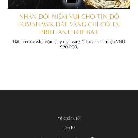
 TẤT
NHÂN ĐÔI NIỀM VUI CHO TÍN ĐỒ
TOMAHAWK DÁT VÀNG CHỈ CÓ TẠI
BRILLIANT TOP BAR
 ưu đãi
 chính
Đặt Tomahawk, nhận ngay chai vang Ý Luccarelli trị giá VND
990,000.
Về chúng tôi
Liên hệ