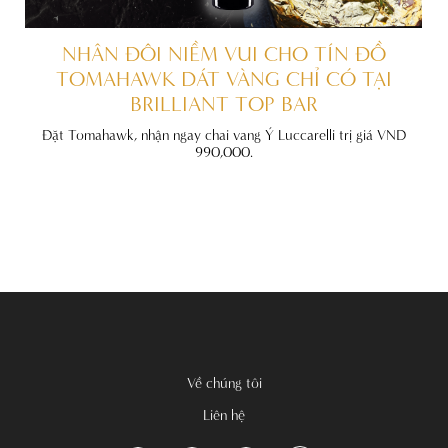
ẤT
NHÂN ĐÔI NIỀM VUI CHO TÍN ĐỒ
TOMAHAWK DÁT VÀNG CHỈ CÓ TẠI
BRILLIANT TOP BAR
đãi
nh
Đặt Tomahawk, nhận ngay chai vang Ý Luccarelli trị giá VND
990,000.
Về chúng tôi
Liên hệ