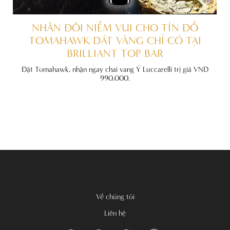
ẤT
NHÂN ĐÔI NIỀM VUI CHO TÍN ĐỒ
TOMAHAWK DÁT VÀNG CHỈ CÓ TẠI
BRILLIANT TOP BAR
đãi
nh
Đặt Tomahawk, nhận ngay chai vang Ý Luccarelli trị giá VND
990,000.
Về chúng tôi
Liên hệ