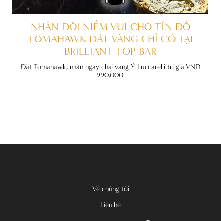
ẤT
NHÂN ĐÔI NIỀM VUI CHO TÍN ĐỒ
TOMAHAWK DÁT VÀNG CHỈ CÓ TẠI
BRILLIANT TOP BAR
đãi
nh
Đặt Tomahawk, nhận ngay chai vang Ý Luccarelli trị giá VND
990,000.
Về chúng tôi
Liên hệ