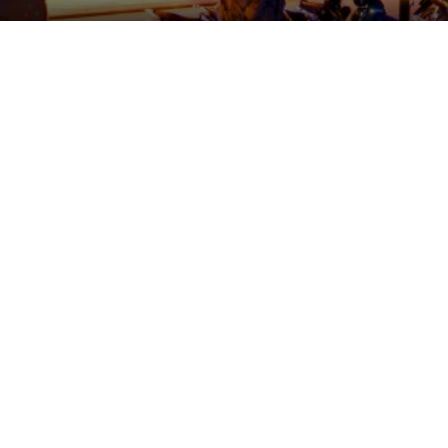
NGUYỄN A
KHÁM PHÁ
ƯU ĐÃI ĐẶC BIỆT