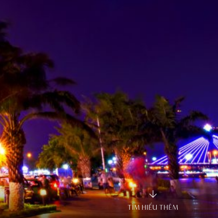
TÌM HIỂU THÊM