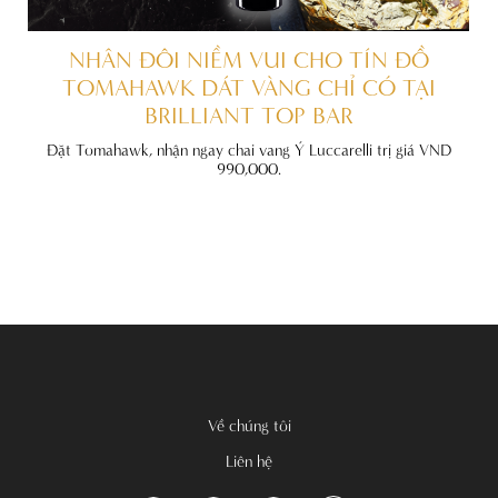
ẤT
NHÂN ĐÔI NIỀM VUI CHO TÍN ĐỒ
TOMAHAWK DÁT VÀNG CHỈ CÓ TẠI
BRILLIANT TOP BAR
đãi
nh
Đặt Tomahawk, nhận ngay chai vang Ý Luccarelli trị giá VND
990,000.
Về chúng tôi
Liên hệ