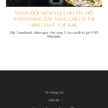
ẤT
NHÂN ĐÔI NIỀM VUI CHO TÍN ĐỒ
TOMAHAWK DÁT VÀNG CHỈ CÓ TẠI
BRILLIANT TOP BAR
đãi
nh
Đặt Tomahawk, nhận ngay chai vang Ý Luccarelli trị giá VND
990,000.
Về chúng tôi
Liên hệ