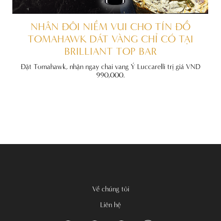
CHO TẤT
NHÂN ĐÔI NIỀM VUI CHO TÍN ĐỒ
TOMAHAWK DÁT VÀNG CHỈ CÓ TẠ
BRILLIANT TOP BAR
 cùng ưu đãi
ebsite chính
Đặt Tomahawk, nhận ngay chai vang Ý Luccarelli trị giá 
990,000.
Về chúng tôi
Liên hệ