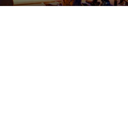
RIKO NAG
KHÁM PHÁ
ƯU ĐÃI ĐẶC BIỆT