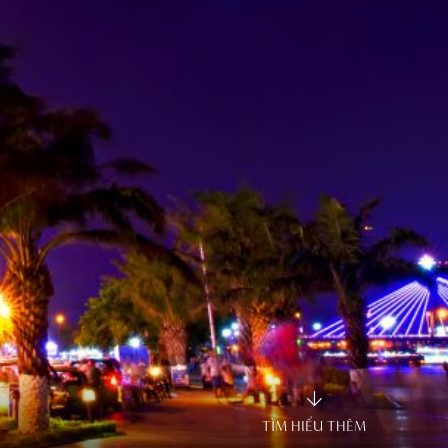
TÌM HIỂU THÊM