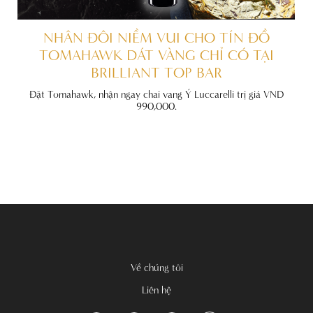
ẤT
NHÂN ĐÔI NIỀM VUI CHO TÍN ĐỒ
TOMAHAWK DÁT VÀNG CHỈ CÓ TẠI
BRILLIANT TOP BAR
đãi
nh
Đặt Tomahawk, nhận ngay chai vang Ý Luccarelli trị giá VND
990,000.
Về chúng tôi
Liên hệ