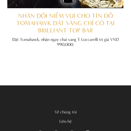
ẤT
NHÂN ĐÔI NIỀM VUI CHO TÍN ĐỒ
TOMAHAWK DÁT VÀNG CHỈ CÓ TẠI
BRILLIANT TOP BAR
đãi
nh
Đặt Tomahawk, nhận ngay chai vang Ý Luccarelli trị giá VND
990,000.
Về chúng tôi
Liên hệ