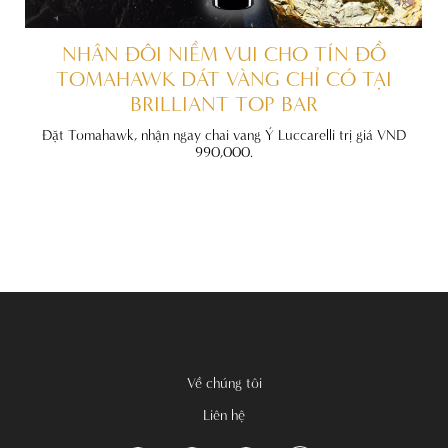
ẤT
NHÂN ĐÔI NIỀM VUI CHO TÍN ĐỒ
TOMAHAWK DÁT VÀNG CHỈ CÓ TẠI
BRILLIANT TOP BAR
đãi
nh
Đặt Tomahawk, nhận ngay chai vang Ý Luccarelli trị giá VND
990,000.
Về chúng tôi
Liên hệ