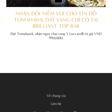
ẤT
NHÂN ĐÔI NIỀM VUI CHO TÍN ĐỒ
TOMAHAWK DÁT VÀNG CHỈ CÓ TẠI
BRILLIANT TOP BAR
đãi
nh
Đặt Tomahawk, nhận ngay chai vang Ý Luccarelli trị giá VND
990,000.
Về chúng tôi
Liên hệ