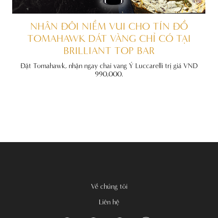
ẤT
NHÂN ĐÔI NIỀM VUI CHO TÍN ĐỒ
TOMAHAWK DÁT VÀNG CHỈ CÓ TẠI
BRILLIANT TOP BAR
đãi
nh
Đặt Tomahawk, nhận ngay chai vang Ý Luccarelli trị giá VND
990,000.
Về chúng tôi
Liên hệ