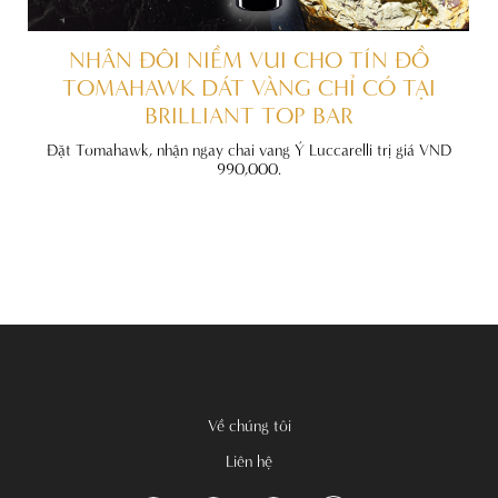
ẤT
NHÂN ĐÔI NIỀM VUI CHO TÍN ĐỒ
TOMAHAWK DÁT VÀNG CHỈ CÓ TẠI
BRILLIANT TOP BAR
đãi
nh
Đặt Tomahawk, nhận ngay chai vang Ý Luccarelli trị giá VND
990,000.
Về chúng tôi
Liên hệ