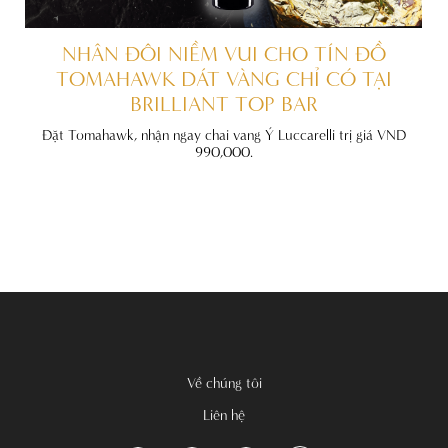
ẤT
NHÂN ĐÔI NIỀM VUI CHO TÍN ĐỒ
TOMAHAWK DÁT VÀNG CHỈ CÓ TẠI
BRILLIANT TOP BAR
đãi
nh
Đặt Tomahawk, nhận ngay chai vang Ý Luccarelli trị giá VND
990,000.
Về chúng tôi
Liên hệ