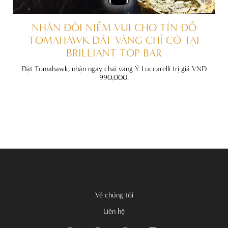
ẤT
NHÂN ĐÔI NIỀM VUI CHO TÍN ĐỒ
TOMAHAWK DÁT VÀNG CHỈ CÓ TẠI
BRILLIANT TOP BAR
đãi
nh
Đặt Tomahawk, nhận ngay chai vang Ý Luccarelli trị giá VND
990,000.
Về chúng tôi
Liên hệ